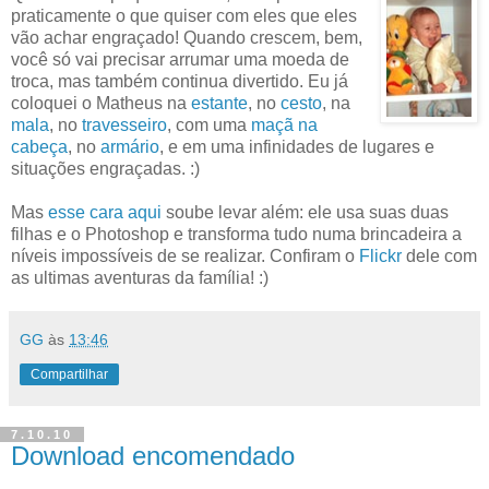
praticamente o que quiser com eles que eles
vão achar engraçado! Quando crescem, bem,
você só vai precisar arrumar uma moeda de
troca, mas também continua divertido. Eu já
coloquei o Matheus na
estante
, no
cesto
, na
mala
, no
travesseiro
, com uma
maçã na
cabeça
, no
armário
, e em uma infinidades de lugares e
situações engraçadas. :)
Mas
esse cara aqui
soube levar além: ele usa suas duas
filhas e o Photoshop e transforma tudo numa brincadeira a
níveis impossíveis de se realizar. Confiram o
Flickr
dele com
as ultimas aventuras da família! :)
GG
às
13:46
Compartilhar
7.10.10
Download encomendado